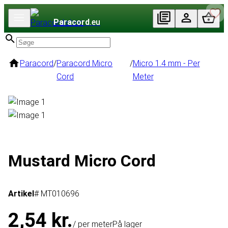
Paracord
.eu
Paracord
/
Paracord Micro
/
Micro 1.4 mm - Per
Cord
Meter
Mustard Micro Cord
Artikel
# MT010696
2,54 kr.
/ per meter
På lager