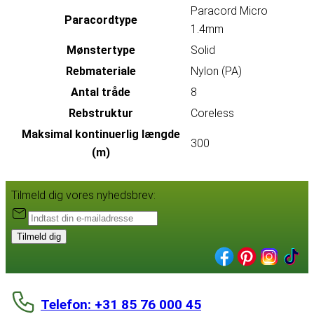
Paracord Micro
Paracordtype
1.4mm
Mønstertype
Solid
Rebmateriale
Nylon (PA)
Antal tråde
8
Rebstruktur
Coreless
Maksimal kontinuerlig længde
300
(m)
Tilmeld dig vores nyhedsbrev:
Tilmeld dig
Telefon: +31 85 76 000 45