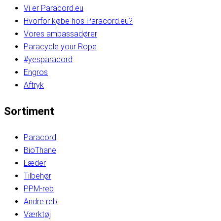
Vi er Paracord.eu
Hvorfor købe hos Paracord.eu?
Vores ambassadører
Paracycle your Rope
#yesparacord
Engros
Aftryk
Sortiment
Paracord
BioThane
Læder
Tilbehør
PPM-reb
Andre reb
Værktøj