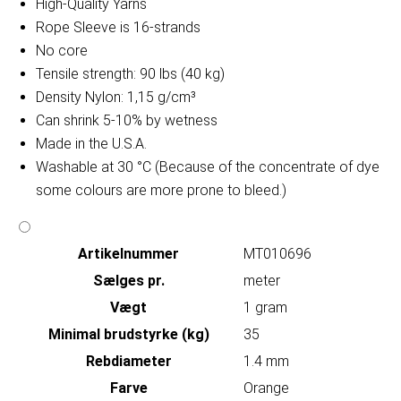
High-Quality Yarns
Rope Sleeve is 16-strands
No core
Tensile strength: 90 lbs (40 kg)
Density Nylon: 1,15 g/cm³
Can shrink 5-10% by wetness
Made in the U.S.A.
Washable at 30 °C (Because of the concentrate of dye
some colours are more prone to bleed.)
Artikelnummer
MT010696
Sælges pr.
meter
Vægt
1 gram
Minimal brudstyrke (kg)
35
Rebdiameter
1.4 mm
Farve
Orange