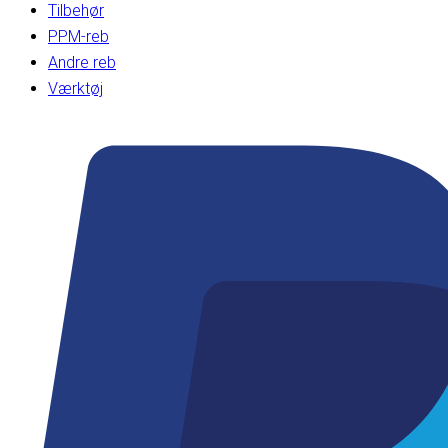
Tilbehør
PPM-reb
Andre reb
Værktøj