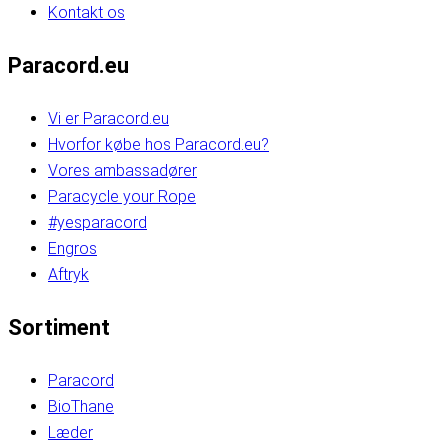
Kontakt os
Paracord.eu
Vi er Paracord.eu
Hvorfor købe hos Paracord.eu?
Vores ambassadører
Paracycle your Rope
#yesparacord
Engros
Aftryk
Sortiment
Paracord
BioThane
Læder