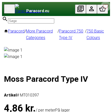
Paracord
.eu
Paracord
/
More Paracord
/
Paracord 750
/
750 Basic
Categories
Type IV
Colours
Moss Paracord Type IV
Artikel
# MT010397
4,86 kr.
/ per meter
På lager