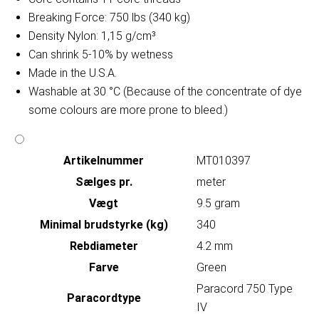
Breaking Force: 750 lbs (340 kg)
Density Nylon: 1,15 g/cm³
Can shrink 5-10% by wetness
Made in the U.S.A.
Washable at 30 °C (Because of the concentrate of dye
some colours are more prone to bleed.)
Artikelnummer
MT010397
Sælges pr.
meter
Vægt
9.5 gram
Minimal brudstyrke (kg)
340
Rebdiameter
4.2 mm
Farve
Green
Paracord 750 Type
Paracordtype
IV