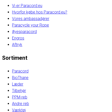
Vi er Paracord.eu
Hvorfor købe hos Paracord.eu?
Vores ambassadører
Paracycle your Rope
#yesparacord
Engros
Aftryk
Sortiment
Paracord
BioThane
Læder
Tilbehør
PPM-reb
Andre reb
Værktøj