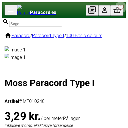
Paracord
.eu
Paracord
/
Paracord Type I
/
100 Basic colours
Moss Paracord Type I
Artikel
# MT010248
3,29 kr.
/ per meter
På lager
Inklusive moms, eksklusive forsendelse