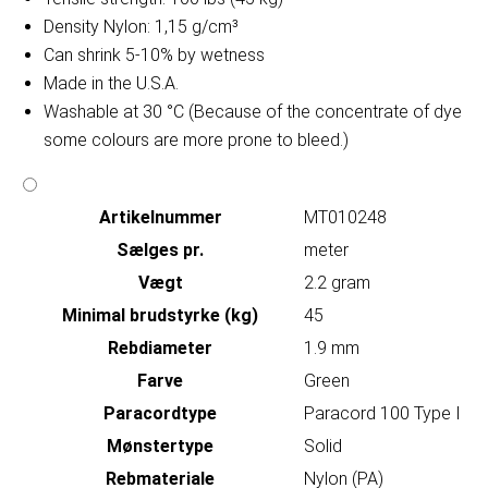
Density Nylon: 1,15 g/cm³
Can shrink 5-10% by wetness
Made in the U.S.A.
Washable at 30 °C (Because of the concentrate of dye
some colours are more prone to bleed.)
Artikelnummer
MT010248
Sælges pr.
meter
Vægt
2.2 gram
Minimal brudstyrke (kg)
45
Rebdiameter
1.9 mm
Farve
Green
Paracordtype
Paracord 100 Type I
Mønstertype
Solid
Rebmateriale
Nylon (PA)