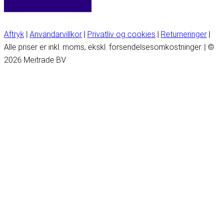
Aftryk
|
Användarvillkor
|
Privatliv og cookies
|
Returneringer
|
Alle priser er inkl. moms, ekskl. forsendelsesomkostninger. | ©
2026 Meitrade BV