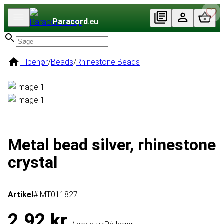
Paracord
.eu
Tilbehør
/
Beads
/
Rhinestone Beads
Metal bead silver, rhinestone
crystal
Artikel
# MT011827
2,92 kr.