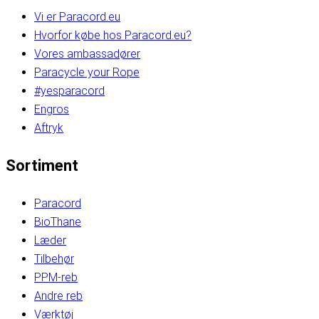
Vi er Paracord.eu
Hvorfor købe hos Paracord.eu?
Vores ambassadører
Paracycle your Rope
#yesparacord
Engros
Aftryk
Sortiment
Paracord
BioThane
Læder
Tilbehør
PPM-reb
Andre reb
Værktøj