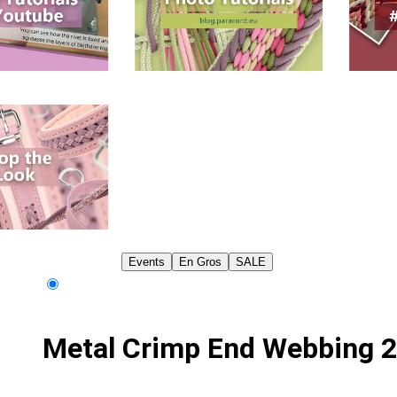
Events
En Gros
SALE
Metal Crimp End Webbing 