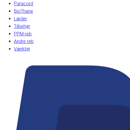
Paracord
BioThane
Læder
Tilbehør
PPM-reb
Andre reb
Værktøj