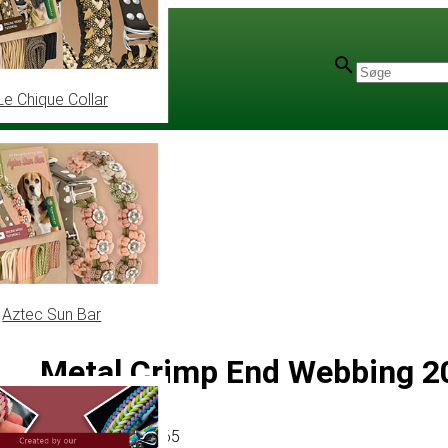
Le Chique Collar
Aztec Sun Bar
Metal Crimp End Webbing 
Artikel
# MT013865