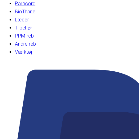
Paracord
BioThane
Læder
Tilbehør
PPM-reb
Andre reb
Værktøj