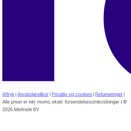
Aftryk
|
Användarvillkor
|
Privatliv og cookies
|
Returneringer
|
Alle priser er inkl. moms, ekskl. forsendelsesomkostninger. | ©
2026 Meitrade BV