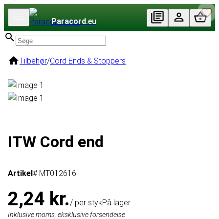
Paracord
.eu
Tilbehør
/
Cord Ends & Stoppers
ITW Cord end
Artikel
# MT012616
2,24 kr.
/ per styk
På lager
Inklusive moms, eksklusive forsendelse