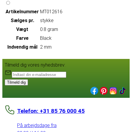
Artikelnummer
MT012616
Sælges pr.
stykke
Vægt
0.8 gram
Farve
Black
Indvendig mål
2 mm
Tilmeld dig vores nyhedsbrev:
Tilmeld dig
Telefon: +31 85 76 000 45
På arbejdsdage fra