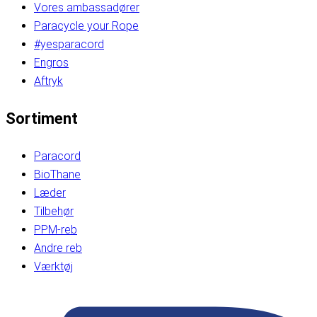
Vores ambassadører
Paracycle your Rope
#yesparacord
Engros
Aftryk
Sortiment
Paracord
BioThane
Læder
Tilbehør
PPM-reb
Andre reb
Værktøj