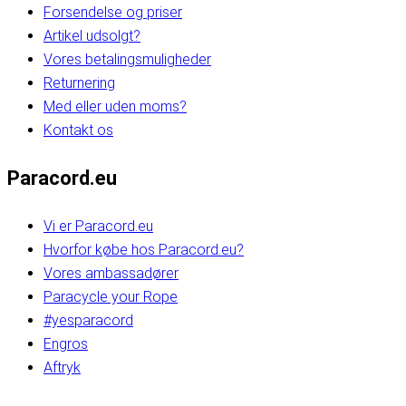
Forsendelse og priser
Artikel udsolgt?
Vores betalingsmuligheder
Returnering
Med eller uden moms?
Kontakt os
Paracord.eu
Vi er Paracord.eu
Hvorfor købe hos Paracord.eu?
Vores ambassadører
Paracycle your Rope
#yesparacord
Engros
Aftryk