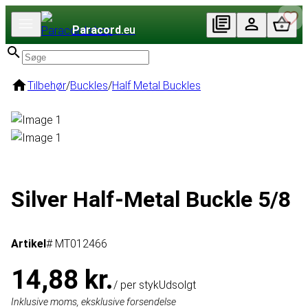
Paracord
.eu
Tilbehør
/
Buckles
/
Half Metal Buckles
Silver Half-Metal Buckle 5/8
Artikel
# MT012466
14,88 kr.
/ per styk
Udsolgt
Inklusive moms, eksklusive forsendelse