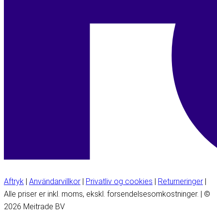
Aftryk
|
Användarvillkor
|
Privatliv og cookies
|
Returneringer
|
Alle priser er inkl. moms, ekskl. forsendelsesomkostninger. | ©
2026 Meitrade BV