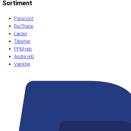
Sortiment
Paracord
BioThane
Læder
Tilbehør
PPM-reb
Andre reb
Værktøj