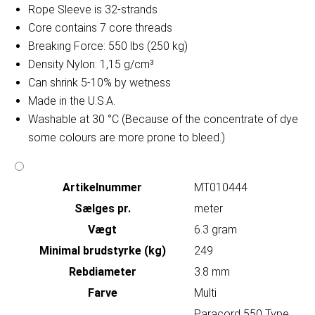
Rope Sleeve is 32-strands
Core contains 7 core threads
Breaking Force: 550 lbs (250 kg)
Density Nylon: 1,15 g/cm³
Can shrink 5-10% by wetness
Made in the U.S.A.
Washable at 30 °C (Because of the concentrate of dye
some colours are more prone to bleed.)
Artikelnummer
MT010444
Sælges pr.
meter
Vægt
6.3 gram
Minimal brudstyrke (kg)
249
Rebdiameter
3.8 mm
Farve
Multi
Paracord 550 Type