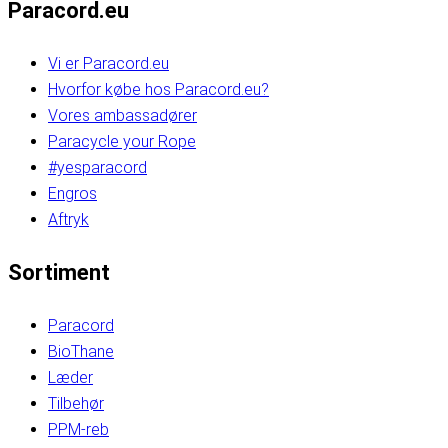
Paracord.eu
Vi er Paracord.eu
Hvorfor købe hos Paracord.eu?
Vores ambassadører
Paracycle your Rope
#yesparacord
Engros
Aftryk
Sortiment
Paracord
BioThane
Læder
Tilbehør
PPM-reb