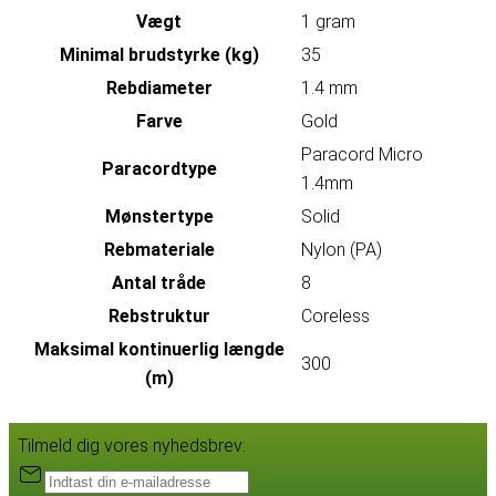
Vægt
1 gram
Minimal brudstyrke (kg)
35
Rebdiameter
1.4 mm
Farve
Gold
Paracord Micro
Paracordtype
1.4mm
Mønstertype
Solid
Rebmateriale
Nylon (PA)
Antal tråde
8
Rebstruktur
Coreless
Maksimal kontinuerlig længde
300
(m)
Tilmeld dig vores nyhedsbrev: