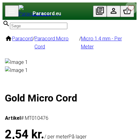
Paracord
.eu
Paracord
/
Paracord Micro
/
Micro 1.4 mm - Per
Cord
Meter
Gold Micro Cord
Artikel
# MT010476
2,54 kr.
/ per meter
På lager