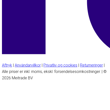
Aftryk
|
Användarvillkor
|
Privatliv og cookies
|
Returneringer
|
Alle priser er inkl. moms, ekskl. forsendelsesomkostninger. | ©
2026 Meitrade BV