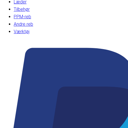
Læder
Tilbehør
PPM-reb
Andre reb
Værktøj