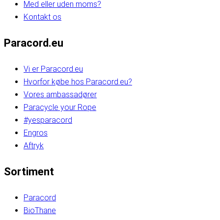
Med eller uden moms?
Kontakt os
Paracord.eu
Vi er Paracord.eu
Hvorfor købe hos Paracord.eu?
Vores ambassadører
Paracycle your Rope
#yesparacord
Engros
Aftryk
Sortiment
Paracord
BioThane