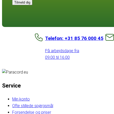
Tilmeld dig
Telefon: +31 85 76 000 45
På arbejdsdage fra
09:00 til 16:00
Service
Min konto
Ofte stillede spørgsmål
Forsendelse og priser