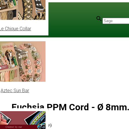
Le Chique Collar
Aztec Sun Bar
Fuchsia PPM Cord - Ø 8mm.
Artikel
# MT010799