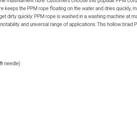
e multifilament fibre. Customers choose this populair PPM cord 
re keeps the PPM rope floating on the water and dries quickly, m
t get dirty quickly. PPM rope is washed in a washing machine at
otability and universal range of applications. This hollow braid PP
 ® needle)
)