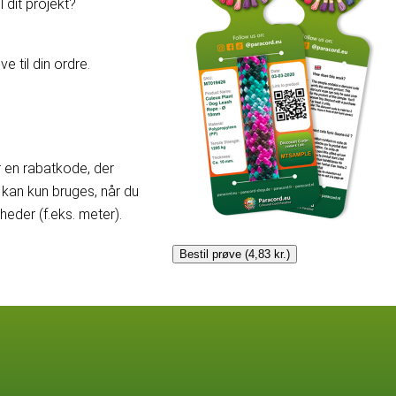
 dit projekt?
e til din ordre.
er en rabatkode, der
kan kun bruges, når du
der (f.eks. meter).
Bestil prøve (4,83 kr.)