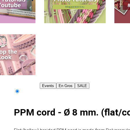
Events
En Gros
SALE
PPM cord - Ø 8 mm. (flat/c