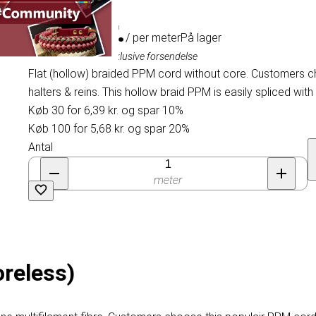
7,10 kr.
/ per meter
På lager
Inklusive moms, eksklusive forsendelse
Flat (hollow) braided PPM cord without core. Customers c
halters & reins. This hollow braid PPM is easily spliced with 
Køb 30 for 6,39 kr. og spar 10%
Køb 100 for 5,68 kr. og spar 20%
Antal
meter
oreless)