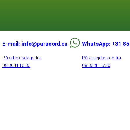
E-mail: info@paracord.eu
WhatsApp: +31 85
På arbejdsdage fra
På arbejdsdage fra
08:30 til 16:30
08:30 til 16:30