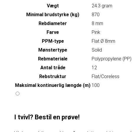
Vægt
24.3 gram
Minimal brudstyrke (kg)
870
Rebdiameter
8 mm
Farve
Pink
PPM-type
Flat Ø 8mm
Mønstertype
Solid
Rebmateriale
Polypropylene (PP)
Antal tråde
12
Rebstruktur
Flat/Coreless
Maksimal kontinuerlig længde (m)
100
I tvivl? Bestil en prøve!