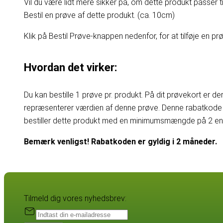
Vil du være lidt mere sikker på, om dette produkt passer til
Bestil en prøve af dette produkt. (ca. 10cm)
Klik på Bestil Prøve-knappen nedenfor, for at tilføje en prøv
Hvordan det virker:
Du kan bestille 1 prøve pr. produkt. På dit prøvekort er d
repræsenterer værdien af denne prøve. Denne rabatkode 
bestiller dette produkt med en minimumsmængde på 2 enhe
Bemærk venligst! Rabatkoden er gyldig i 2 måneder.
Tilmeld dig vores nyhedsbrev: