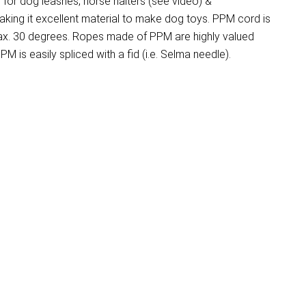
for dog leashes, horse halters (see video) &
aking it excellent material to make dog toys. PPM cord is
 max. 30 degrees. Ropes made of PPM are highly valued
M is easily spliced with a fid (i.e. Selma needle).