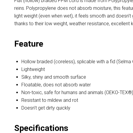
Flat (hollow) braided PPM cord is made from Polypropylen
reins. Polypropylene does not absorb moisture, this featu
light weight (even when wet), it feels smooth and doesn'
thanks to their low weight, weather resistance, excellent kn
Feature
Hollow braided (coreless), splicable with a fid (Selma
Lightweight
Silky, shiny and smooth surface
Floatable, does not absorb water
Non-toxic, safe for humans and animals (OEKO-TEX®
Resistant to mildew and rot
Doesn't get dirty quickly
Specifications