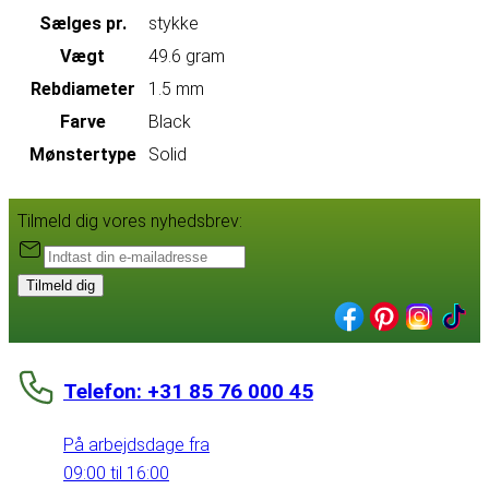
Sælges pr.
stykke
Vægt
49.6 gram
Rebdiameter
1.5 mm
Farve
Black
Mønstertype
Solid
Tilmeld dig vores nyhedsbrev:
Tilmeld dig
Telefon: +31 85 76 000 45
På arbejdsdage fra
09:00 til 16:00