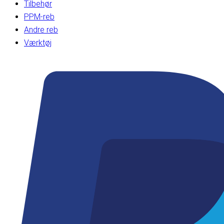
Tilbehør
PPM-reb
Andre reb
Værktøj