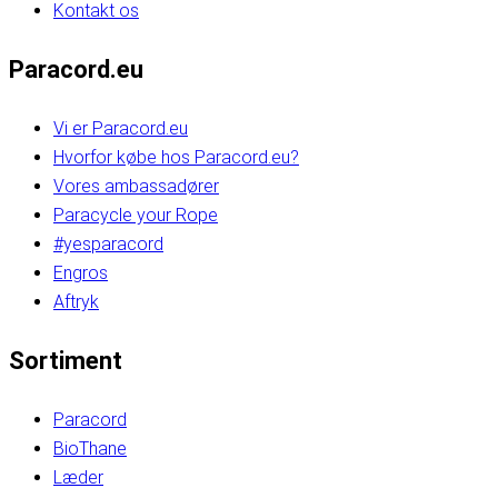
Kontakt os
Paracord.eu
Vi er Paracord.eu
Hvorfor købe hos Paracord.eu?
Vores ambassadører
Paracycle your Rope
#yesparacord
Engros
Aftryk
Sortiment
Paracord
BioThane
Læder