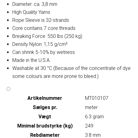
Diameter: ca. 3,8 mm
High Quality Yarns
Rope Sleeve is 32-strands
Core contains 7 core threads
Breaking Force: 550 lbs (250 kg)
Density Nylon: 1,15 g/cm³
Can shrink 5-10% by wetness
Made in the U.S.A.
Washable at 30 °C (Because of the concentrate of dye
some colours are more prone to bleed.)
Artikelnummer
MT010107
Sælges pr.
meter
Vægt
6.3 gram
Minimal brudstyrke (kg)
249
Rebdiameter
3.8 mm