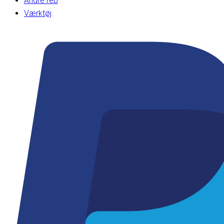
Andre reb
Værktøj