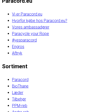
Paracord.eu
Vi er Paracord.eu
Hvorfor købe hos Paracord.eu?
Vores ambassadører
Paracycle your Rope
#yesparacord
Engros
Aftryk
Sortiment
Paracord
BioThane
Læder
Tilbehør
PPM-reb