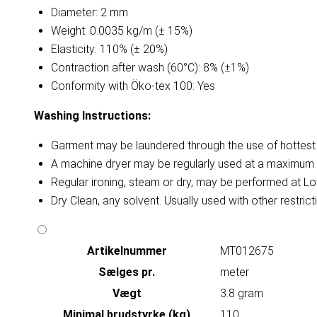
Diameter: 2 mm
Weight: 0.0035 kg/m (± 15%)
Elasticity: 110% (± 20%)
Contraction after wash (60°C): 8% (±1%)
Conformity with Öko-tex 100: Yes
Washing Instructions:
Garment may be laundered through the use of hottest a
A machine dryer may be regularly used at a maximum 
Regular ironing, steam or dry, may be performed at Lo
Dry Clean, any solvent. Usually used with other restri
Artikelnummer
MT012675
Sælges pr.
meter
Vægt
3.8 gram
Minimal brudstyrke (kg)
110