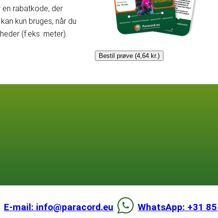
er en rabatkode, der
kan kun bruges, når du
der (f.eks. meter).
Bestil prøve (4,64 kr.)
E-mail: info@paracord.eu
WhatsApp: +31 85