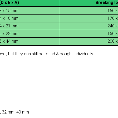
(D x E x A)
Breaking lo
 3 x 15 mm
150 k
 4 x 18 mm
170 k
 4 x 21 mm
240 k
 5 x 28 mm
150 k
 6 x 44 mm
200 k
al, but they can still be found & bought individually.
, 32 mm, 40 mm