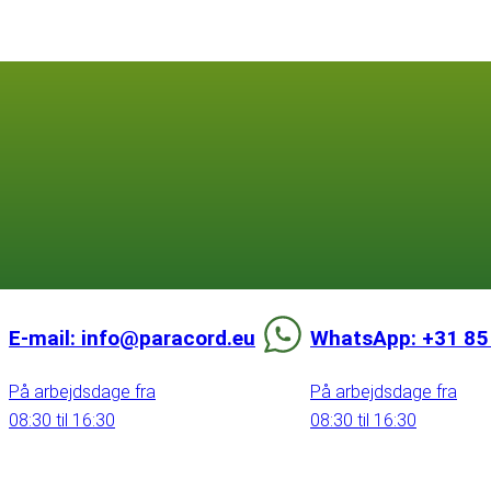
E-mail: info@paracord.eu
WhatsApp: +31 85
På arbejdsdage fra
På arbejdsdage fra
08:30 til 16:30
08:30 til 16:30