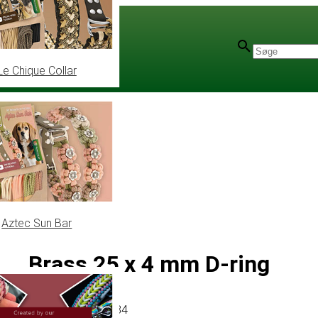
Le Chique Collar
Aztec Sun Bar
Brass 25 x 4 mm D-ring
Artikel
# MT012084