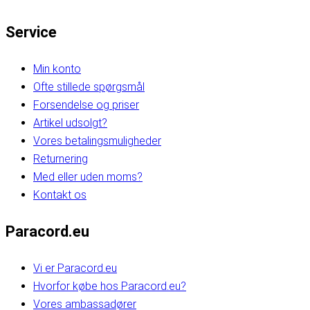
Service
Min konto
Ofte stillede spørgsmål
Forsendelse og priser
Artikel udsolgt?
Vores betalingsmuligheder
Returnering
Med eller uden moms?
Kontakt os
Paracord.eu
Vi er Paracord.eu
Hvorfor købe hos Paracord.eu?
Vores ambassadører