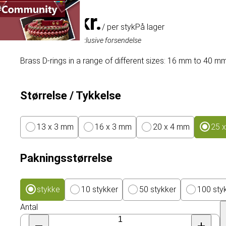
16,07 kr.
/ per styk
På lager
Inklusive moms, eksklusive forsendelse
Brass D-rings in a range of different sizes: 16 mm to 40 m
Størrelse / Tykkelse
13 x 3 mm
16 x 3 mm
20 x 4 mm
25 
Pakningsstørrelse
stykke
10 stykker
50 stykker
100 sty
Antal