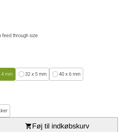
m feed through size
x 4 mm
32 x 5 mm
40 x 6 mm
kker
Føj til indkøbskurv