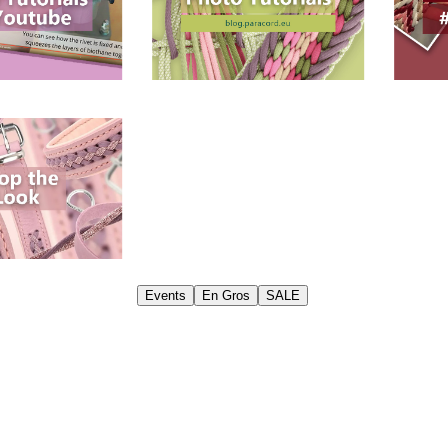
Events
En Gros
SALE