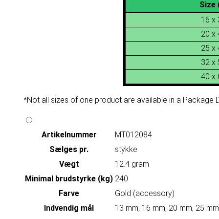
Size 
16 x
20 x
25 x
32 x
40 x
*Not all sizes of one product are available in a Package De
Artikelnummer
MT012084
Sælges pr.
stykke
Vægt
12.4 gram
Minimal brudstyrke (kg)
240
Farve
Gold (accessory)
Indvendig mål
13 mm, 16 mm, 20 mm, 25 mm