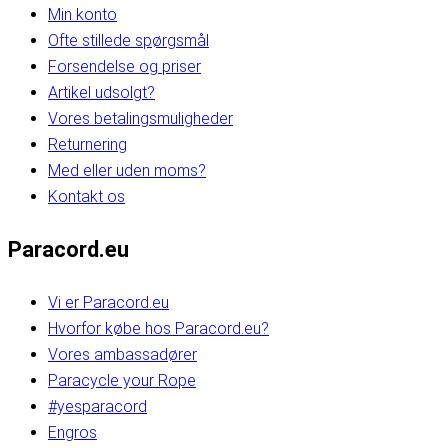
Min konto
Ofte stillede spørgsmål
Forsendelse og priser
Artikel udsolgt?
Vores betalingsmuligheder
Returnering
Med eller uden moms?
Kontakt os
Paracord.eu
Vi er Paracord.eu
Hvorfor købe hos Paracord.eu?
Vores ambassadører
Paracycle your Rope
#yesparacord
Engros