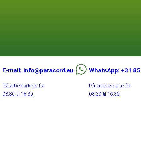
E-mail: info@paracord.eu
WhatsApp: +31 85
På arbejdsdage fra
På arbejdsdage fra
08:30 til 16:30
08:30 til 16:30