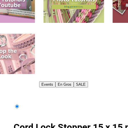
Events
En Gros
SALE
Cord Lock Stopper 15 x 15