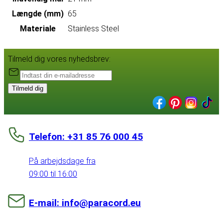
Længde (mm)
65
Materiale
Stainless Steel
Tilmeld dig vores nyhedsbrev:
Tilmeld dig
Telefon: +31 85 76 000 45
På arbejdsdage fra
09:00 til 16:00
E-mail: info@paracord.eu