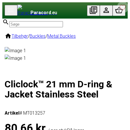
Paracord
.eu
Tilbehør
/
Buckles
/
Metal Buckles
Cliclock™ 21 mm D-ring &
Jacket Stainless Steel
Artikel
# MT013257
80,66 kr.