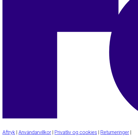
Aftryk
|
Användarvillkor
|
Privatliv og cookies
|
Returneringer
|