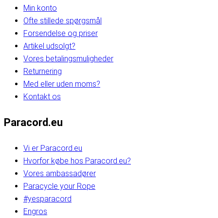
Min konto
Ofte stillede spørgsmål
Forsendelse og priser
Artikel udsolgt?
Vores betalingsmuligheder
Returnering
Med eller uden moms?
Kontakt os
Paracord.eu
Vi er Paracord.eu
Hvorfor købe hos Paracord.eu?
Vores ambassadører
Paracycle your Rope
#yesparacord
Engros