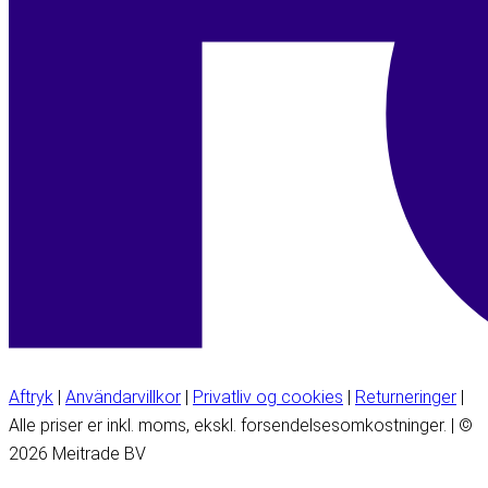
Aftryk
|
Användarvillkor
|
Privatliv og cookies
|
Returneringer
|
Alle priser er inkl. moms, ekskl. forsendelsesomkostninger. | ©
2026 Meitrade BV