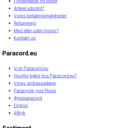
Forsendelse og priser
Artikel udsolgt?
Vores betalingsmuligheder
Returnering
Med eller uden moms?
Kontakt os
Paracord.eu
Vi er Paracord.eu
Hvorfor købe hos Paracord.eu?
Vores ambassadører
Paracycle your Rope
#yesparacord
Engros
Aftryk