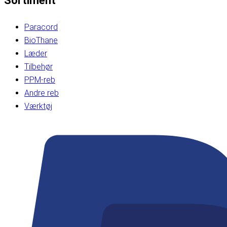
Sortiment
Paracord
BioThane
Læder
Tilbehør
PPM-reb
Andre reb
Værktøj