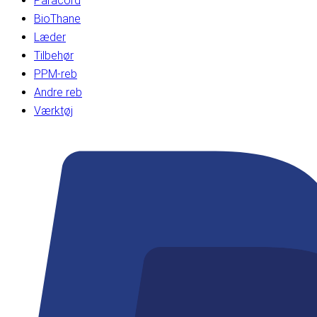
Paracord
BioThane
Læder
Tilbehør
PPM-reb
Andre reb
Værktøj