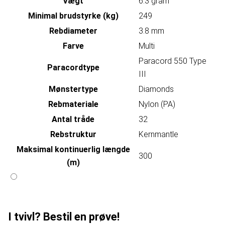
Vægt
6.3 gram
Minimal brudstyrke (kg)
249
Rebdiameter
3.8 mm
Farve
Multi
Paracord 550 Type
Paracordtype
III
Mønstertype
Diamonds
Rebmateriale
Nylon (PA)
Antal tråde
32
Rebstruktur
Kernmantle
Maksimal kontinuerlig længde
300
(m)
I tvivl? Bestil en prøve!