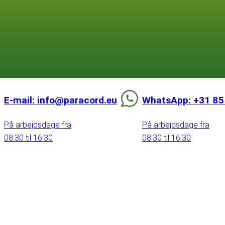
E-mail: info@paracord.eu
WhatsApp: +31 85
På arbejdsdage fra
På arbejdsdage fra
08:30 til 16:30
08:30 til 16:30