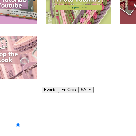
Events
En Gros
SALE