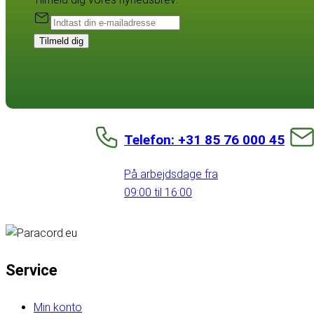
Tilmeld dig
Telefon: +31 85 76 000 45
På arbejdsdage fra
09:00 til 16:00
Service
Min konto