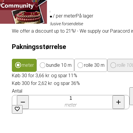
4,11 kr.
/ per meter
På lager
Inklusive moms, eksklusive forsendelse
We offer a discount up to 21%! - We supply our Paracord i
Pakningsstørrelse
meter
bundle 10 m
rolle 30 m
rolle 1
Køb 30 for 3,66 kr. og spar 11%
Køb 300 for 2,62 kr. og spar 36%
Antal
meter