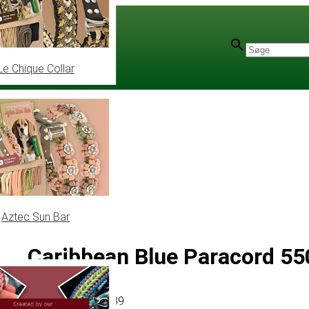
Le Chique Collar
ylon
Aztec Sun Bar
Caribbean Blue Paracord 550
Artikel
# MT010139