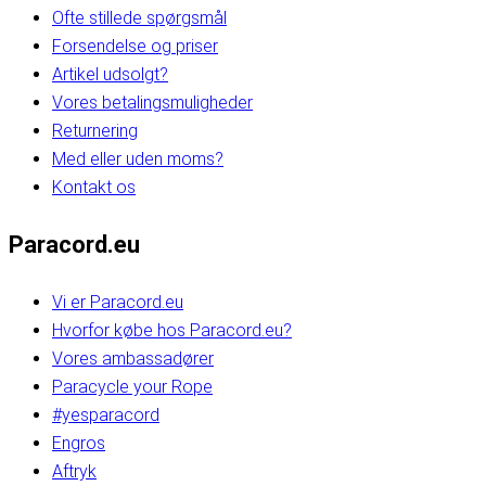
Ofte stillede spørgsmål
Forsendelse og priser
Artikel udsolgt?
Vores betalingsmuligheder
Returnering
Med eller uden moms?
Kontakt os
Paracord.eu
Vi er Paracord.eu
Hvorfor købe hos Paracord.eu?
Vores ambassadører
Paracycle your Rope
#yesparacord
Engros
Aftryk