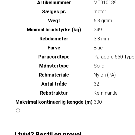
Artikelnummer
MT010139
Sælges pr.
meter
Vægt
6.3 gram
Minimal brudstyrke (kg)
249
Rebdiameter
3.8 mm
Farve
Blue
Paracordtype
Paracord 550 Type 
Mønstertype
Solid
Rebmateriale
Nylon (PA)
Antal tråde
32
Rebstruktur
Kernmantle
Maksimal kontinuerlig længde (m)
300
I tvivl? Bestil en prøve!