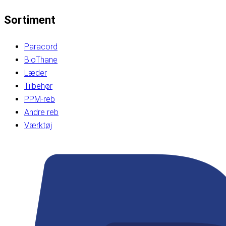
Sortiment
Paracord
BioThane
Læder
Tilbehør
PPM-reb
Andre reb
Værktøj