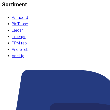
Sortiment
Paracord
BioThane
Læder
Tilbehør
PPM-reb
Andre reb
Værktøj