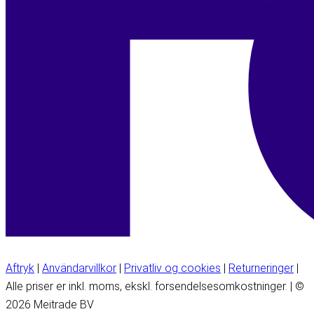
Aftryk
|
Användarvillkor
|
Privatliv og cookies
|
Returneringer
|
Alle priser er inkl. moms, ekskl. forsendelsesomkostninger. | ©
2026 Meitrade BV