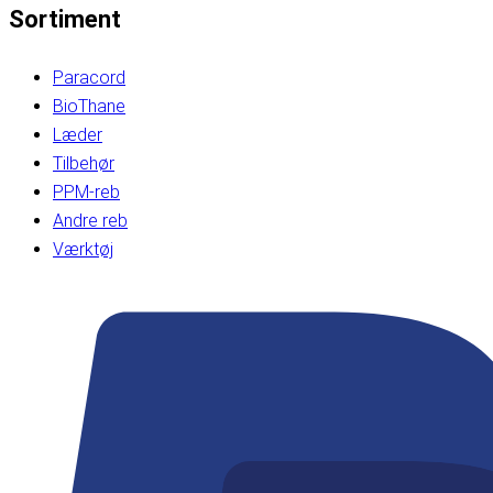
Sortiment
Paracord
BioThane
Læder
Tilbehør
PPM-reb
Andre reb
Værktøj