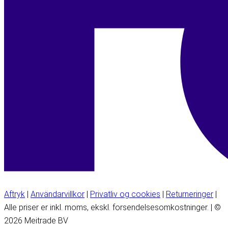
Aftryk
|
Användarvillkor
|
Privatliv og cookies
|
Returneringer
|
Alle priser er inkl. moms, ekskl. forsendelsesomkostninger. | ©
2026 Meitrade BV