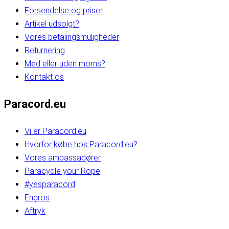
Forsendelse og priser
Artikel udsolgt?
Vores betalingsmuligheder
Returnering
Med eller uden moms?
Kontakt os
Paracord.eu
Vi er Paracord.eu
Hvorfor købe hos Paracord.eu?
Vores ambassadører
Paracycle your Rope
#yesparacord
Engros
Aftryk