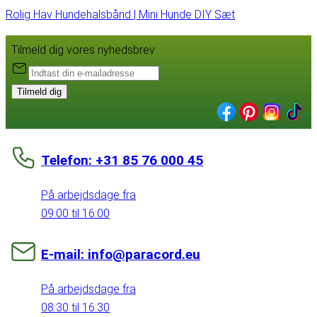
Rolig Hav Hundehalsbånd | Mini Hunde DIY Sæt
Tilmeld dig vores nyhedsbrev:
Tilmeld dig
Telefon: +31 85 76 000 45
På arbejdsdage fra
09:00 til 16:00
E-mail: info@paracord.eu
På arbejdsdage fra
08:30 til 16:30