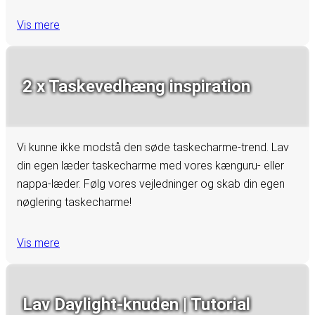
Vis mere
2 x Taskevedhæng inspiration
Vi kunne ikke modstå den søde taskecharme-trend. Lav
din egen læder taskecharme med vores kænguru- eller
nappa-læder. Følg vores vejledninger og skab din egen
nøglering taskecharme!
Vis mere
Lav Daylight-knuden | Tutorial