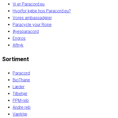
Vi er Paracord.eu
Hvorfor købe hos Paracord.eu?
Vores ambassadører
Paracycle your Rope
#yesparacord
Engros
Aftryk
Sortiment
Paracord
BioThane
Læder
Tilbehør
PPM-reb
Andre reb
Værktøj