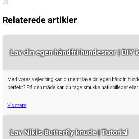
Del
Relaterede artikler
Lav din egen håndfri hundesnor | DIY k
Med vores vejledning kan du nemt lave din egen håndfri hund
perfekt? På den måde kan du tage smukke naturbilleder eller hu
Vis mere
Lav Niki's Butterfly knude | Tutorial