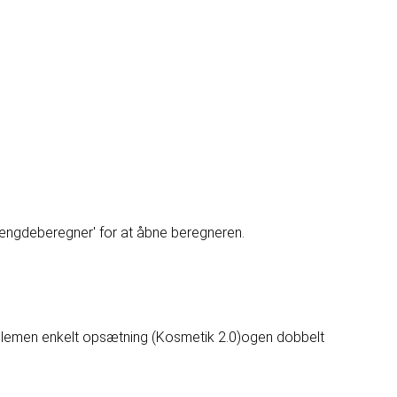
Længdeberegner' for at åbne beregneren.
llem
en enkelt opsætning (Kosmetik 2.0)
og
en dobbelt