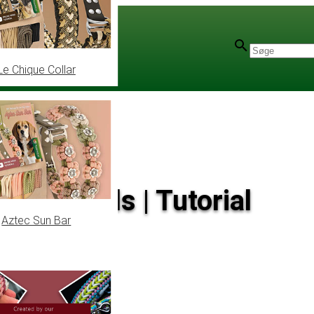
Le Chique Collar
lke Engels | Tutorial
Aztec Sun Bar