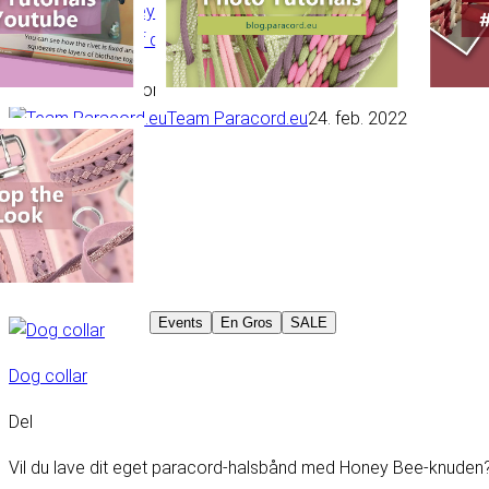
Knytte Honey Bee selv
Afslutning af dit projekt
Indholdsfortegnelse
Team Paracord.eu
24. feb. 2022
Paracord
Tutorial
Events
En Gros
SALE
Dog collar
Del
Vil du lave dit eget paracord-halsbånd med Honey Bee-knuden? L