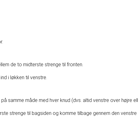
r.
lem de to midterste strenge til fronten.
d i løkken til venstre.
ge på samme måde med hver knud (dvs. altid venstre over højre ell
rste strenge til bagsiden og komme tilbage gennem den venstre l