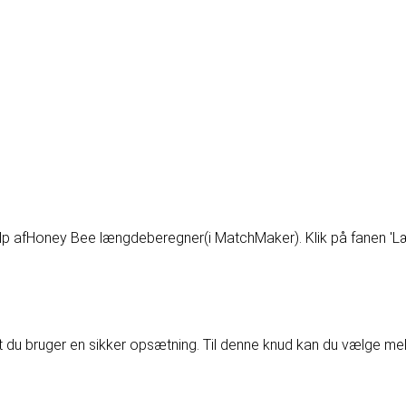
lp af
Honey Bee længdeberegner
(i MatchMaker). Klik på fanen '
t du bruger en sikker opsætning. Til denne knud kan du vælge me