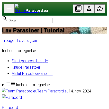
Paracord
.eu
Lav Parastoer | Tutorial
Tilbage til oversigten
Indholdsfortegnelse
Start paracord knude
Knude Parastoer
Afslut Parastoer-knuden
Indholdsfortegnelse
Team Paracord.eu
14. nov. 2024
Paracord