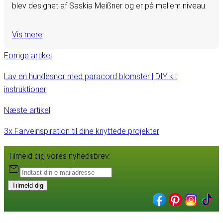
blev designet af Saskia Meißner og er på mellem niveau.
Vis mere
Forrige artikel
Lav en hundesnor med paracord blomster | DIY kit
instruktioner
Næste artikel
3x Farveinspiration til dine knyttede projekter
Tilmeld dig vores nyhedsbrev:
Tilmeld dig