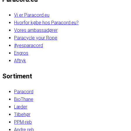
Vi er Paracord.eu
Hvorfor købe hos Paracord.eu?
Vores ambassadører
Paracycle your Rope
#yesparacord
Engros
Aftryk
Sortiment
Paracord
BioThane
Læder
Tilbehør
PPM-reb
Andre reb