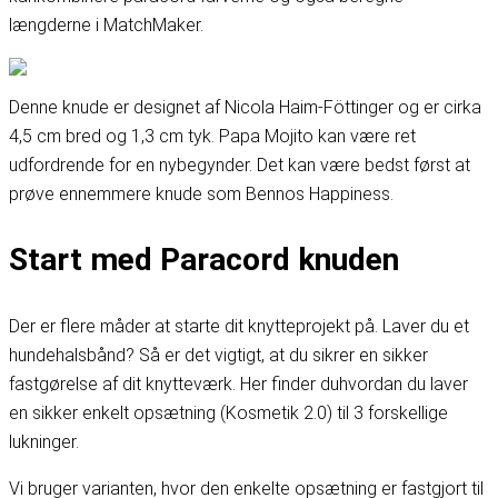
længderne i MatchMaker
.
Denne knude er designet af Nicola Haim-Föttinger og er cirka
4,5 cm bred og 1,3 cm tyk. Papa Mojito kan være ret
udfordrende for en nybegynder. Det kan være bedst først at
prøve en
nemmere knude som Bennos Happiness
.
Start med Paracord knuden
Der er flere måder at starte dit knytteprojekt på. Laver du et
hundehalsbånd? Så er det vigtigt, at du sikrer en sikker
fastgørelse af dit knytteværk. Her finder du
hvordan du laver
en sikker enkelt opsætning (Kosmetik 2.0) til 3 forskellige
lukninger
.
Vi bruger varianten, hvor den enkelte opsætning er fastgjort til