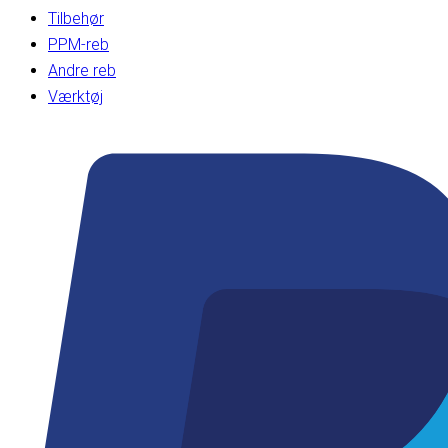
Tilbehør
PPM-reb
Andre reb
Værktøj