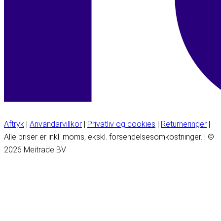
Aftryk
|
Användarvillkor
|
Privatliv og cookies
|
Returneringer
|
Alle priser er inkl. moms, ekskl. forsendelsesomkostninger. | ©
2026 Meitrade BV