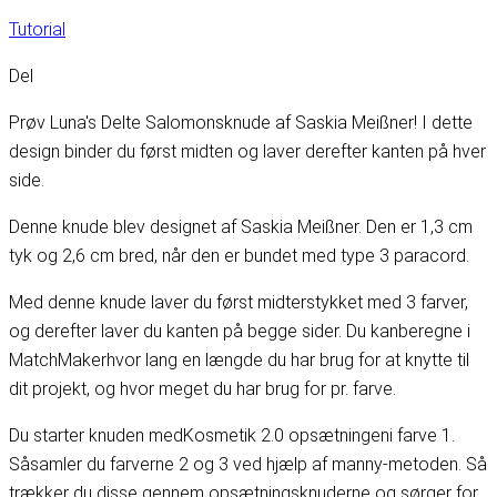
Tutorial
Del
Prøv Luna's Delte Salomonsknude af Saskia Meißner! I dette
design binder du først midten og laver derefter kanten på hver
side.
Denne knude blev designet af Saskia Meißner. Den er 1,3 cm
tyk og 2,6 cm bred, når den er bundet med type 3 paracord.
Med denne knude laver du først midterstykket med 3 farver,
og derefter laver du kanten på begge sider. Du kan
beregne i
MatchMaker
hvor lang en længde du har brug for at knytte til
dit projekt, og hvor meget du har brug for pr. farve.
Du starter knuden med
Kosmetik 2.0 opsætningen
i farve 1.
Så
samler du farverne 2 og 3 ved hjælp af manny-metoden
. Så
trækker du disse gennem opsætningsknuderne og sørger for,