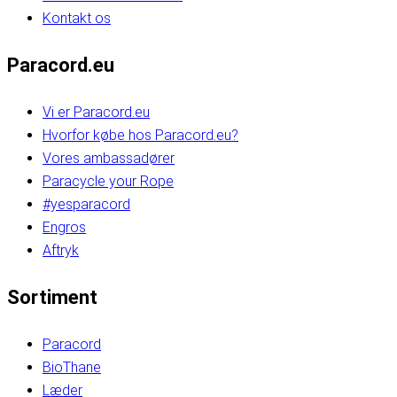
Kontakt os
Paracord.eu
Vi er Paracord.eu
Hvorfor købe hos Paracord.eu?
Vores ambassadører
Paracycle your Rope
#yesparacord
Engros
Aftryk
Sortiment
Paracord
BioThane
Læder