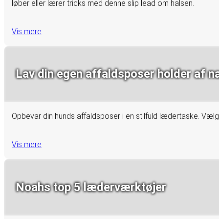
løber eller lærer tricks med denne slip lead om halsen.
Vis mere
Lav din egen affaldsposer holder af n
Opbevar din hunds affaldsposer i en stilfuld lædertaske. Vælg 
Vis mere
Noahs top 5 læderværktøjer