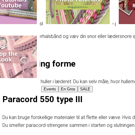
Del
Med disse fire forskellige vævemønstre kan du væve paracord 
Lav et smukt læderhalsbånd og væv din snor eller lædersnore 
Læderlacing forme
Først skal du lave huller i læderet. Du kan selv måle, hvor hull
Events
En Gros
SALE
Paracord 550 type III
Du kan bruge forskellige materialer til at flette eller væve. Hvis
Du smelter paracord-strengene sammen i starten og slutningen b