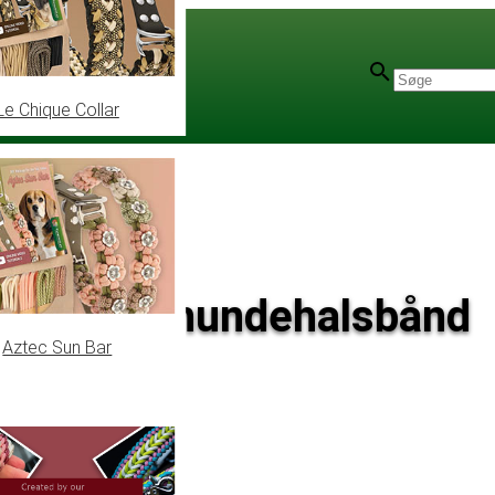
Le Chique Collar
er snøring hundehalsbånd
Aztec Sun Bar