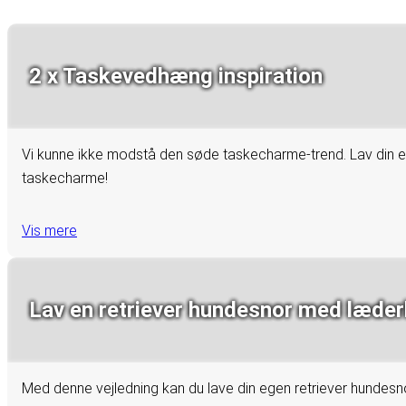
2 x Taskevedhæng inspiration
Vi kunne ikke modstå den søde taskecharme-trend. Lav din e
taskecharme!
Vis mere
Lav en retriever hundesnor med læde
Med denne vejledning kan du lave din egen retriever hundesno