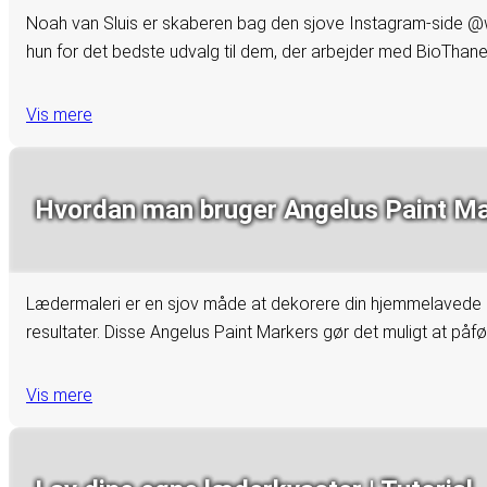
Noah van Sluis er skaberen bag den sjove Instagram-side @we
hun for det bedste udvalg til dem, der arbejder med BioThane
Vis mere
Hvordan man bruger Angelus Paint M
Lædermaleri er en sjov måde at dekorere din hjemmelavede læd
resultater. Disse Angelus Paint Markers gør det muligt at påf
Vis mere