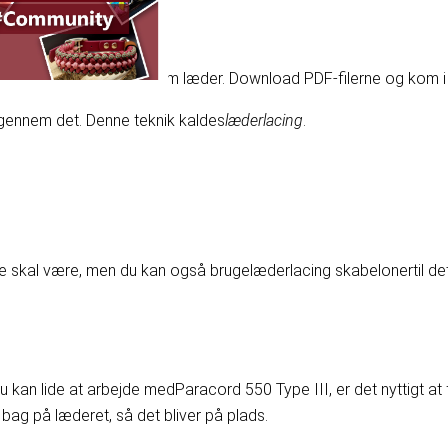
eller læder snore gennem læder. Download PDF-filerne og kom i
igennem det. Denne teknik kaldes
læderlacing
.
erne skal være, men du kan også bruge
læderlacing skabeloner
til de
 du kan lide at arbejde med
Paracord 550 Type III
, er det nyttigt a
ag på læderet, så det bliver på plads.