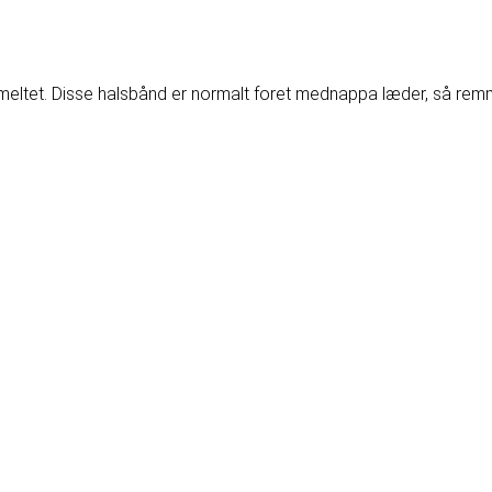
smeltet. Disse halsbånd er normalt foret med
nappa læder
, så remm