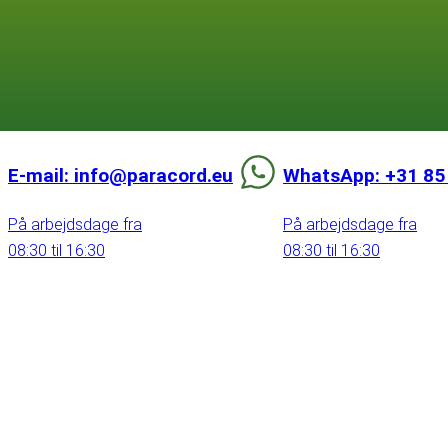
E-mail: info@paracord.eu
WhatsApp: +31 85
På arbejdsdage fra
På arbejdsdage fra
08:30 til 16:30
08:30 til 16:30