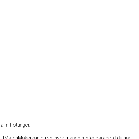
aim-Föttinger.
. I
MatchMaker
kan du se, hvor mange meter paracord du har