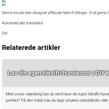
Denne knude blev designet af
Nicola Haim-Föttinger
. Vi vil gern
Automatically translated
Del
Relaterede artikler
Lav din egen håndfri hundesnor | DIY k
Med vores vejledning kan du nemt lave din egen håndfri hund
perfekt? På den måde kan du tage smukke naturbilleder eller hu