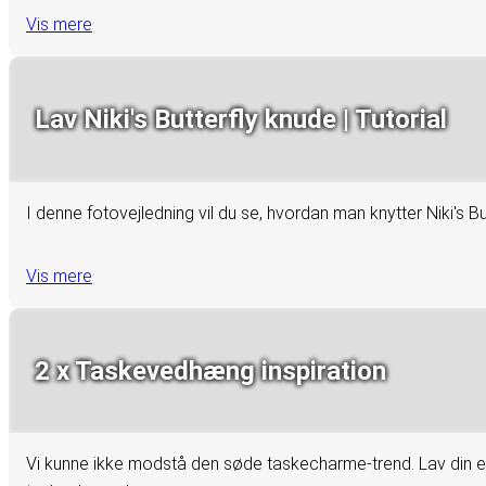
Vis mere
Lav Niki's Butterfly knude | Tutorial
I denne fotovejledning vil du se, hvordan man knytter Niki's 
Vis mere
2 x Taskevedhæng inspiration
Vi kunne ikke modstå den søde taskecharme-trend. Lav din e