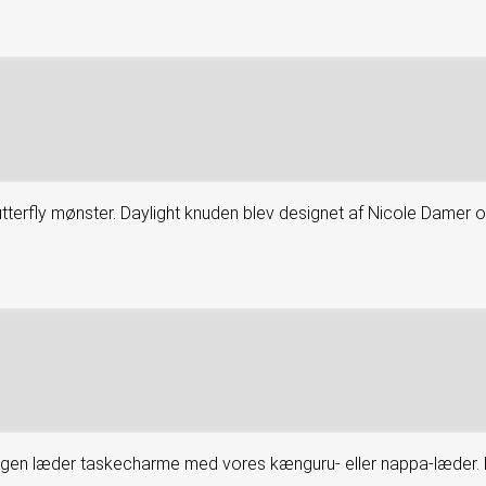
Butterfly mønster. Daylight knuden blev designet af Nicole Damer o
gen læder taskecharme med vores kænguru- eller nappa-læder. F