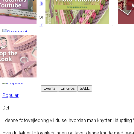
Knude den Häuptling Wutz
Indholdsfortegnelse
Team Paracord.eu
20. mar. 2024
Paracord
Tutorial
Events
En Gros
SALE
Popular
Del
I denne fotovejledning vil du se, hvordan man knytter Häuptlin
Hvis du følger fotovejledningen og laver denne knude med paraco