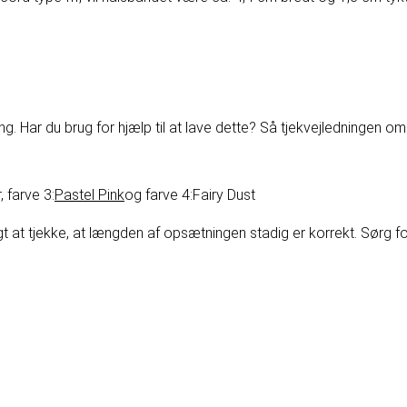
 Har du brug for hjælp til at lave dette? Så tjek
vejledningen om
r
, farve 3:
Pastel Pink
og farve 4:
Fairy Dust
tigt at tjekke, at længden af opsætningen stadig er korrekt. Sørg 