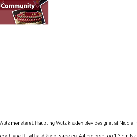
g Wutz mønsteret. Häuptling Wutz knuden blev designet af Nicola H
rd type III, vil halsbåndet være ca. 4,4 cm bredt og 1,3 cm tykt