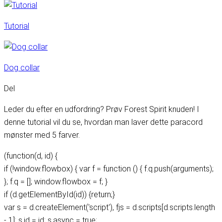
Tutorial
Dog collar
Del
Leder du efter en udfordring? Prøv Forest Spirit knuden! I
denne tutorial vil du se, hvordan man laver dette paracord
mønster med 5 farver.
(function(d, id) {
if (!window.flowbox) { var f = function () { f.q.push(arguments);
}; f.q = []; window.flowbox = f; }
if (d.getElementById(id)) {return;}
var s = d.createElement('script'), fjs = d.scripts[d.scripts.length
- 1]; s.id = id; s.async = true;