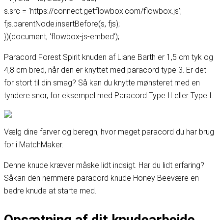
s.src = 'https://connect.getflowbox.com/flowbox.js';
fjs.parentNode.insertBefore(s, fjs);
})(document, 'flowbox-js-embed');
Paracord Forest Spirit knuden af Liane Barth er 1,5 cm tyk og
4,8 cm bred, når den er knyttet med paracord type 3. Er det
for stort til din smag? Så kan du knytte mønsteret med en
tyndere snor, for eksempel med Paracord Type II eller Type I.
Vælg dine farver og beregn, hvor meget paracord du har brug
for i MatchMaker
.
Denne knude kræver måske lidt indsigt. Har du lidt erfaring?
Så
kan den nemmere paracord knude Honey Bee
være en
bedre knude at starte med.
Opsætning af dit knudearbejde