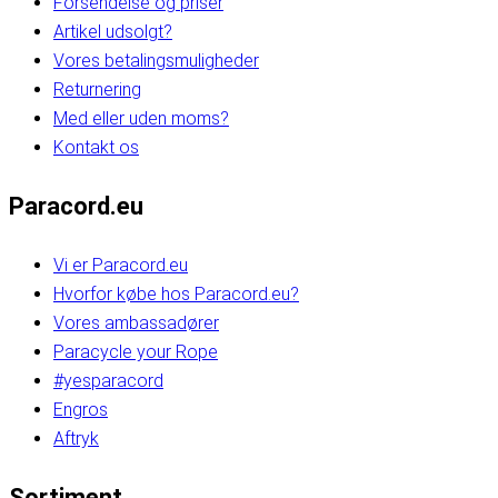
Forsendelse og priser
Artikel udsolgt?
Vores betalingsmuligheder
Returnering
Med eller uden moms?
Kontakt os
Paracord.eu
Vi er Paracord.eu
Hvorfor købe hos Paracord.eu?
Vores ambassadører
Paracycle your Rope
#yesparacord
Engros
Aftryk
Sortiment