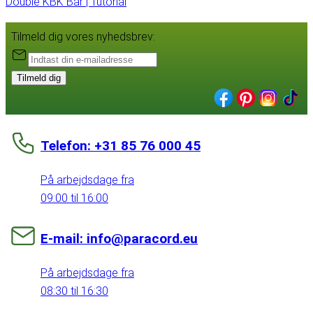
Double KBK Bar | Tutorial
Tilmeld dig vores nyhedsbrev:
Tilmeld dig
Telefon: +31 85 76 000 45
På arbejdsdage fra
09:00 til 16:00
E-mail: info@paracord.eu
På arbejdsdage fra
08:30 til 16:30