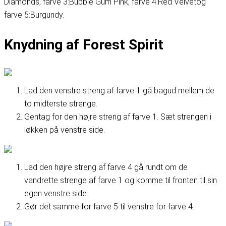
Diamonds
, farve 3:
Bubble Gum Pink
, farve 4:
Red Velvet
og
farve 5:
Burgundy
.
Knydning af Forest Spirit
Lad den venstre streng af farve 1 gå bagud mellem de
to midterste strenge.
Gentag for den højre streng af farve 1. Sæt strengen i
løkken på venstre side.
Lad den højre streng af farve 4 gå rundt om de
vandrette strenge af farve 1 og komme til fronten til sin
egen venstre side.
Gør det samme for farve 5 til venstre for farve 4.