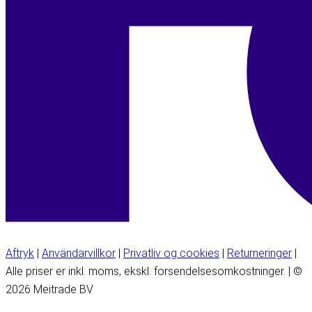
Aftryk
|
Användarvillkor
|
Privatliv og cookies
|
Returneringer
|
Alle priser er inkl. moms, ekskl. forsendelsesomkostninger. | ©
2026 Meitrade BV