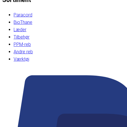
Paracord
BioThane
Læder
Tilbehør
PPM-reb
Andre reb
Værktøj