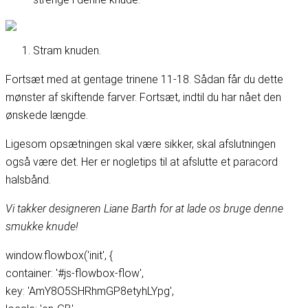
Stram knuden.
Fortsæt med at gentage trinene 11-18. Sådan får du dette
mønster af skiftende farver. Fortsæt, indtil du har nået den
ønskede længde.
Ligesom opsætningen skal være sikker, skal afslutningen
også være det. Her er nogle
tips til at afslutte et paracord
halsbånd
.
Vi takker designeren Liane Barth for at lade os bruge denne
smukke knude!
window.flowbox('init', {
container: '#js-flowbox-flow',
key: 'AmY8O5SHRhmGP8etyhLYpg',