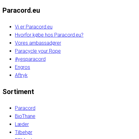
Paracord.eu
Vi er Paracord.eu
Hvorfor købe hos Paracord.eu?
Vores ambassadører
Paracycle your Rope
#yesparacord
Engros
Aftryk
Sortiment
Paracord
BioThane
Læder
Tilbehør