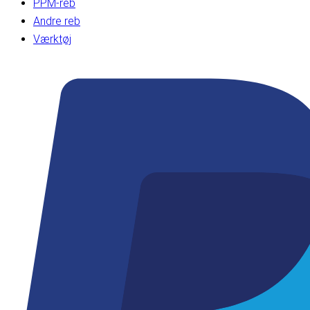
PPM-reb
Andre reb
Værktøj