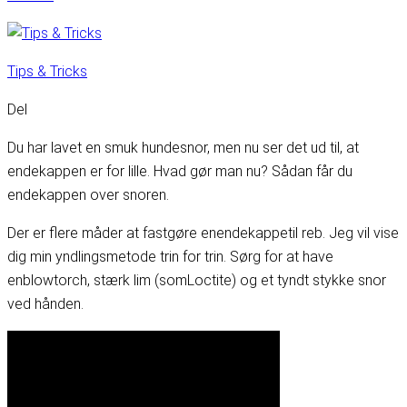
Tips & Tricks
Del
Du har lavet en smuk hundesnor, men nu ser det ud til, at
endekappen er for lille. Hvad gør man nu? Sådan får du
endekappen over snoren.
Der er flere måder at fastgøre en
endekappe
til reb. Jeg vil vise
dig min yndlingsmetode trin for trin. Sørg for at have
en
blowtorch
, stærk lim (som
Loctite
) og et tyndt stykke snor
ved hånden.