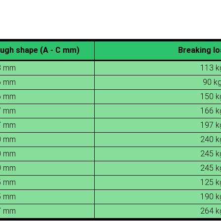
ough shape (A - C mm)
Breaking lo
13 mm
113 k
16 mm
90 k
16 mm
150 k
17 mm
166 k
17 mm
197 k
20 mm
240 k
20 mm
245 k
20 mm
245 k
25 mm
125 k
25 mm
190 k
27 mm
264 k