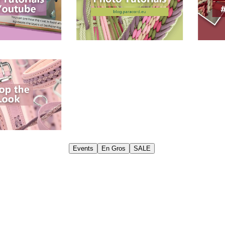
Events
En Gros
SALE