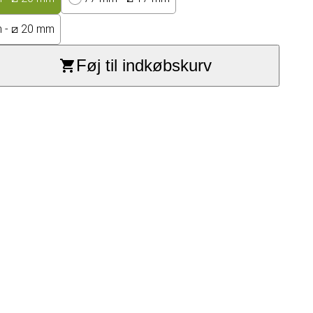
 - ⧄ 20 mm
Føj til indkøbskurv