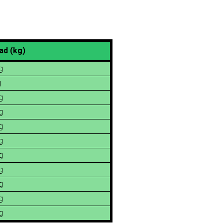
ad (kg)
g
g
g
g
g
g
g
g
g
g
g