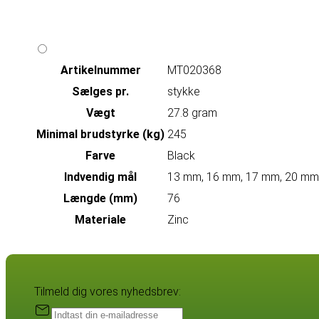
Artikelnummer
MT020368
Sælges pr.
stykke
Vægt
27.8 gram
Minimal brudstyrke (kg)
245
Farve
Black
Indvendig mål
13 mm, 16 mm, 17 mm, 20 mm
Længde (mm)
76
Materiale
Zinc
Tilmeld dig vores nyhedsbrev: