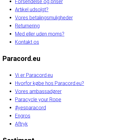
Forsendelse og priser
Artikel udsolgt?
Vores betalingsmuligheder
Returnering
Med eller uden moms?
Kontakt os
Paracord.eu
Vi er Paracord.eu
Hvorfor købe hos Paracord.eu?
Vores ambassadører
Paracycle your Rope
#yesparacord
Engros
Aftryk