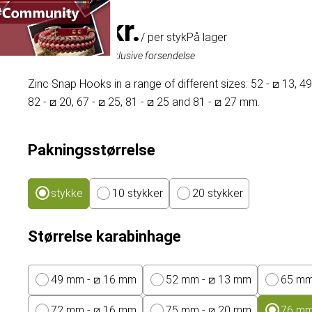
14,88 kr.
/ per styk
På lager
Inklusive moms, eksklusive forsendelse
Zinc Snap Hooks in a range of different sizes: 52 - ⧄ 13, 49 -
82 - ⧄ 20, 67 - ⧄ 25, 81 - ⧄ 25 and 81 - ⧄ 27 mm.
Pakningsstørrelse
stykke
10 stykker
20 stykker
Størrelse karabinhage
49 mm - ⧄ 16 mm
52 mm - ⧄ 13 mm
65 mm
72 mm - ⧄ 16 mm
75 mm - ⧄ 20 mm
76 mm