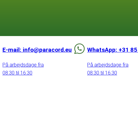
E-mail: info@paracord.eu
WhatsApp: +31 85
På arbejdsdage fra
På arbejdsdage fra
08:30 til 16:30
08:30 til 16:30