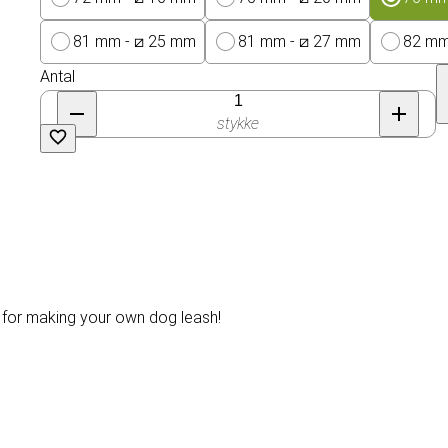
81 mm - ⧄ 25 mm
81 mm - ⧄ 27 mm
82 mm
Antal
stykke
ct for making your own dog leash!