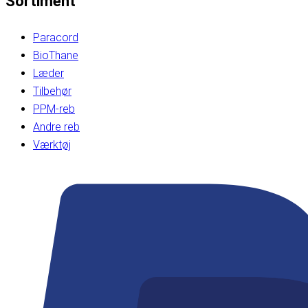
Sortiment
Paracord
BioThane
Læder
Tilbehør
PPM-reb
Andre reb
Værktøj