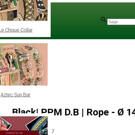
Le Chique Collar
 mm
Aztec Sun Bar
Black| PPM D.B | Rope - Ø
Artikel
# MT011117