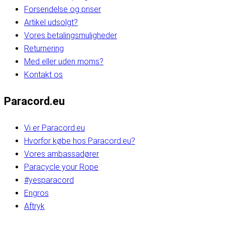
Forsendelse og priser
Artikel udsolgt?
Vores betalingsmuligheder
Returnering
Med eller uden moms?
Kontakt os
Paracord.eu
Vi er Paracord.eu
Hvorfor købe hos Paracord.eu?
Vores ambassadører
Paracycle your Rope
#yesparacord
Engros
Aftryk