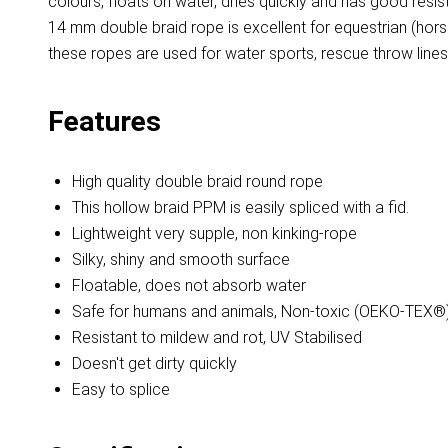
colours, floats on water, dries quickly and has good resist
14 mm double braid rope is excellent for equestrian (hors
these ropes are used for water sports, rescue throw line
Features
High quality double braid round rope
This hollow braid PPM is easily spliced with a fid.
Lightweight very supple, non kinking-rope
Silky, shiny and smooth surface
Floatable, does not absorb water
Safe for humans and animals, Non-toxic (OEKO-TEX®
Resistant to mildew and rot, UV Stabilised
Doesn't get dirty quickly
Easy to splice