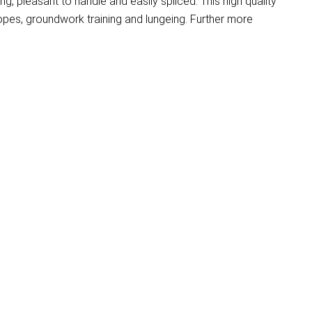
g, pleasant to handle and easily spliced. This high quality
ropes, groundwork training and lungeing. Further more