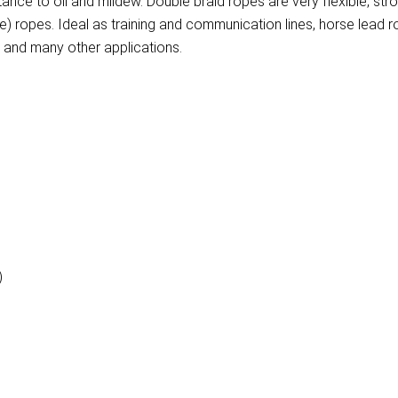
ance to oil and mildew. Double braid ropes are very flexible, stron
e) ropes. Ideal as training and communication lines, horse lead 
s and many other applications.
)