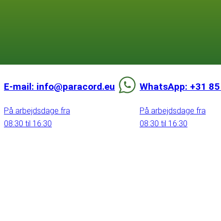
E-mail: info@paracord.eu
WhatsApp: +31 85
På arbejdsdage fra
På arbejdsdage fra
08:30 til 16:30
08:30 til 16:30