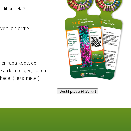
 dit projekt?
e til din ordre.
er en rabatkode, der
kan kun bruges, når du
der (f.eks. meter).
Bestil prøve (4,29 kr.)