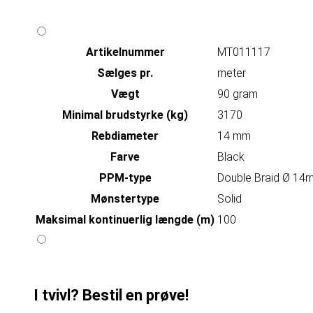
Artikelnummer
MT011117
Sælges pr.
meter
Vægt
90 gram
Minimal brudstyrke (kg)
3170
Rebdiameter
14 mm
Farve
Black
PPM-type
Double Braid Ø 14
Mønstertype
Solid
Maksimal kontinuerlig længde (m)
100
I tvivl? Bestil en prøve!