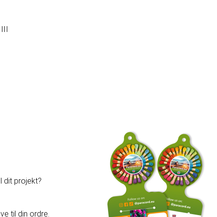
III
 dit projekt?
e til din ordre.