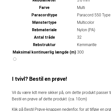
Rebdiameter
3.8 mm
Farve
Multi
Paracordtype
Paracord 550 Type 
Mønstertype
Multicolor
Rebmateriale
Nylon (PA)
Antal tråde
32
Rebstruktur
Kernmantle
Maksimal kontinuerlig længde (m)
300
I tvivl? Bestil en prøve!
Vil du være lidt mere sikker på, om dette produkt passer til
Bestil en prøve af dette produkt. (ca. 10cm)
Klik på Bestil Prøve-knappen nedenfor, for at tilføje en prøv