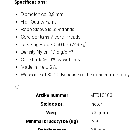
Specifications:
Diameter: ca. 3,8 mm
High Quality Yarns
Rope Sleeve is 32-strands
Core contains 7 core threads
Breaking Force: 550 lbs (249 kg)
Density Nylon: 1,15 g/cm³
Can shrink 5-10% by wetness
Made in the U.S.A.
Washable at 30 °C (Because of the concentrate of dy
Artikelnummer
MT010183
Sælges pr.
meter
Vægt
6.3 gram
Minimal brudstyrke (kg)
249