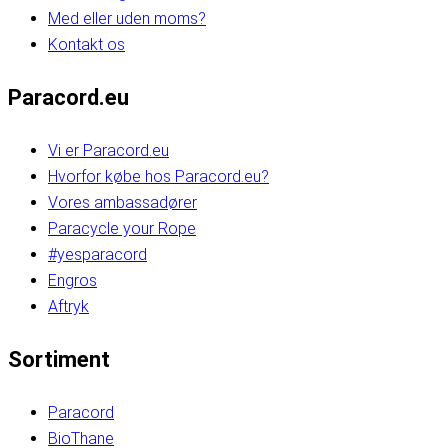
Med eller uden moms?
Kontakt os
Paracord.eu
Vi er Paracord.eu
Hvorfor købe hos Paracord.eu?
Vores ambassadører
Paracycle your Rope
#yesparacord
Engros
Aftryk
Sortiment
Paracord
BioThane