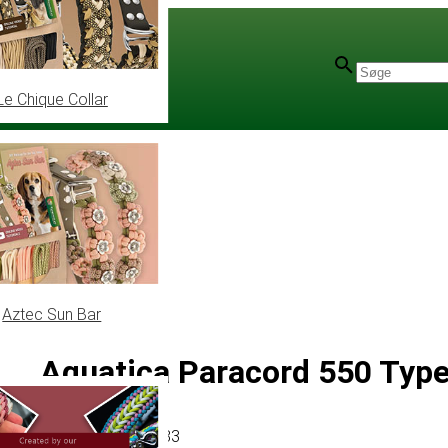
Le Chique Collar
Aztec Sun Bar
Aquatica Paracord 550 Type 
Artikel
# MT010183