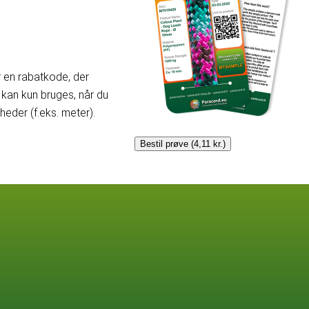
er en rabatkode, der
kan kun bruges, når du
der (f.eks. meter).
Bestil prøve (4,11 kr.)