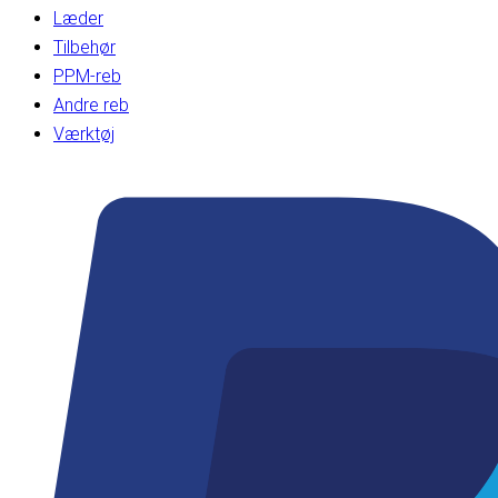
Læder
Tilbehør
PPM-reb
Andre reb
Værktøj