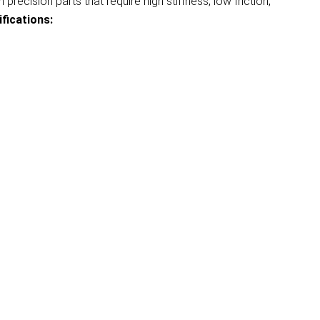
cision parts that require high stiffness, low friction,
fications: