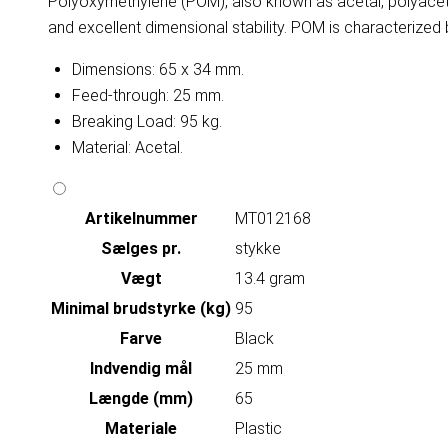
Polyoxymethylene (POM), also known as acetal, polyacetal, 
and excellent dimensional stability. POM is characterized b
Dimensions: 65 x 34 mm.
Feed-through: 25 mm.
Breaking Load: 95 kg.
Material: Acetal.
Artikelnummer
MT012168
Sælges pr.
stykke
Vægt
13.4 gram
Minimal brudstyrke (kg)
95
Farve
Black
Indvendig mål
25 mm
Længde (mm)
65
Materiale
Plastic