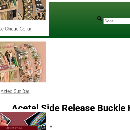
Le Chique Collar
Aztec Sun Bar
Acetal Side Release Buckle
Artikel
# MT012168