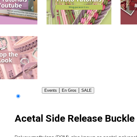
Events
En Gros
SALE
Acetal Side Release Buckl