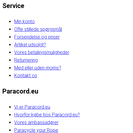
Service
Min konto
Ofte stillede spørgsmål
Forsendelse og priser
Artikel udsolgt?
Vores betalingsmuligheder
Returnering
Med eller uden moms?
Kontakt os
Paracord.eu
Vi er Paracord.eu
Hvorfor købe hos Paracord.eu?
Vores ambassadører
Paracycle your Rope