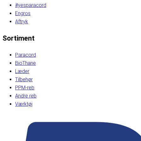
#yesparacord
Engros
Aftryk
Sortiment
Paracord
BioThane
Læder
Tilbehør
PPM-reb
Andre reb
Værktøj