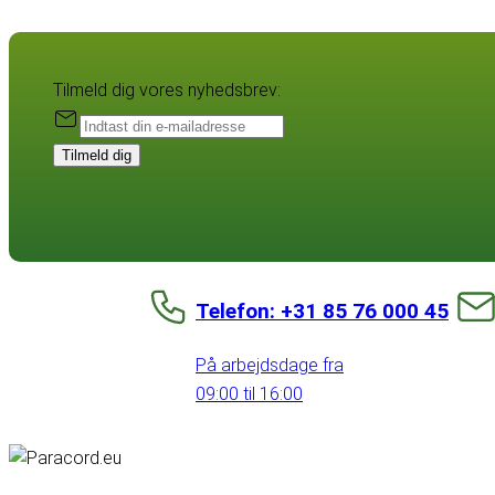
Tilmeld dig vores nyhedsbrev:
Tilmeld dig
Telefon: +31 85 76 000 45
På arbejdsdage fra
09:00 til 16:00