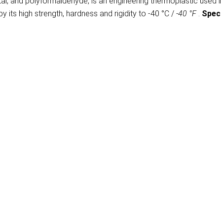
and polyformaldehyde, is an engineering thermoplastic used in pre
y its high strength, hardness and rigidity to -40 °C /
-40 °F
.
Speci