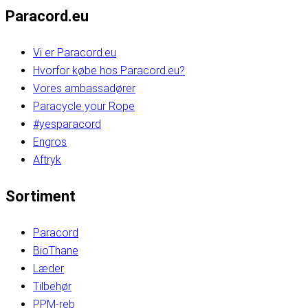
Paracord.eu
Vi er Paracord.eu
Hvorfor købe hos Paracord.eu?
Vores ambassadører
Paracycle your Rope
#yesparacord
Engros
Aftryk
Sortiment
Paracord
BioThane
Læder
Tilbehør
PPM-reb