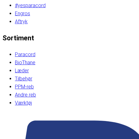
#yesparacord
Engros
Aftryk
Sortiment
Paracord
BioThane
Læder
Tilbehør
PPM-reb
Andre reb
Værktøj