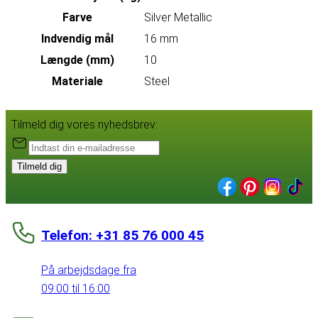
Farve
Silver Metallic
Indvendig mål
16 mm
Længde (mm)
10
Materiale
Steel
Tilmeld dig vores nyhedsbrev:
Tilmeld dig
Telefon: +31 85 76 000 45
På arbejdsdage fra
09:00 til 16:00