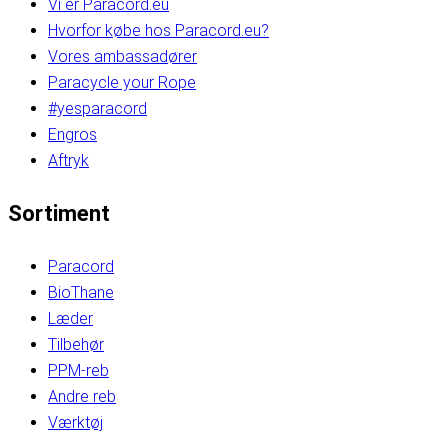
Vi er Paracord.eu
Hvorfor købe hos Paracord.eu?
Vores ambassadører
Paracycle your Rope
#yesparacord
Engros
Aftryk
Sortiment
Paracord
BioThane
Læder
Tilbehør
PPM-reb
Andre reb
Værktøj