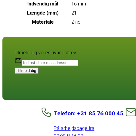
Indvendig mål
16 mm
Længde (mm)
21
Materiale
Zinc
Tilmeld dig vores nyhedsbrev:
Tilmeld dig
Telefon: +31 85 76 000 45
På arbejdsdage fra