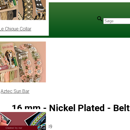
Le Chique Collar
Aztec Sun Bar
16 mm - Nickel Plated - Bel
Artikel
# MT021289