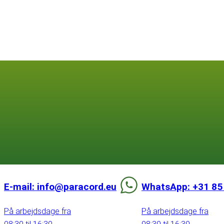
E-mail: info@paracord.eu
WhatsApp: +31 85
På arbejdsdage fra
På arbejdsdage fra