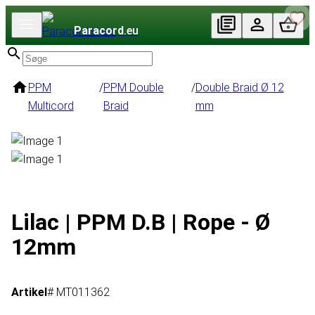
Paracord
.eu
PPM
/
PPM Double
/
Double Braid Ø 12
Multicord
Braid
mm
Lilac | PPM D.B | Rope - Ø
12mm
Artikel
# MT011362