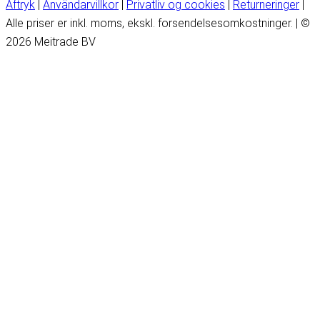
Aftryk
|
Användarvillkor
|
Privatliv og cookies
|
Returneringer
|
Alle priser er inkl. moms, ekskl. forsendelsesomkostninger. | ©
2026 Meitrade BV