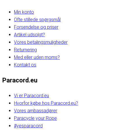
Min konto
Ofte stillede spørgsmål
Forsendelse og priser
Artikel udsolgt?
Vores betalingsmuligheder
Returnering
Med eller uden moms?
Kontakt os
Paracord.eu
Vi er Paracord.eu
Hvorfor købe hos Paracord.eu?
Vores ambassadører
Paracycle your Rope
#yesparacord