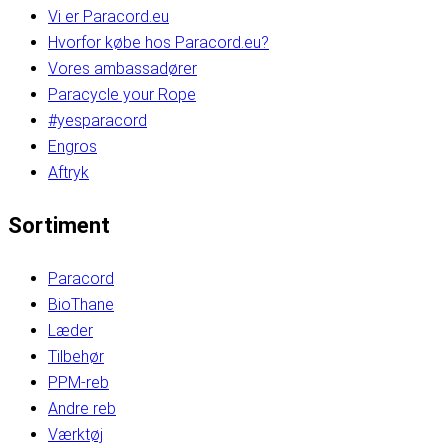
Vi er Paracord.eu
Hvorfor købe hos Paracord.eu?
Vores ambassadører
Paracycle your Rope
#yesparacord
Engros
Aftryk
Sortiment
Paracord
BioThane
Læder
Tilbehør
PPM-reb
Andre reb
Værktøj